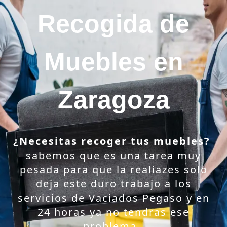
Ir
Recogida de
al
contenido
Muebles en
Zaragoza
¿Necesitas recoger tus muebles?
sabemos que es una tarea muy
pesada para que la realiazes solo
deja este duro trabajo a los
servicios de Vaciados Pegaso y en
24 horas ya no tendras ese
problema.