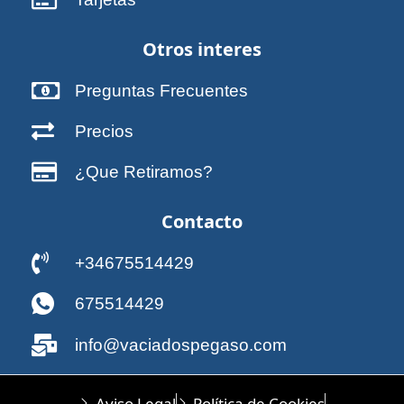
Otros interes
Preguntas Frecuentes
Precios
¿Que Retiramos?
Contacto
+34675514429
675514429
info@vaciadospegaso.com
Aviso Legal
Política de Cookies