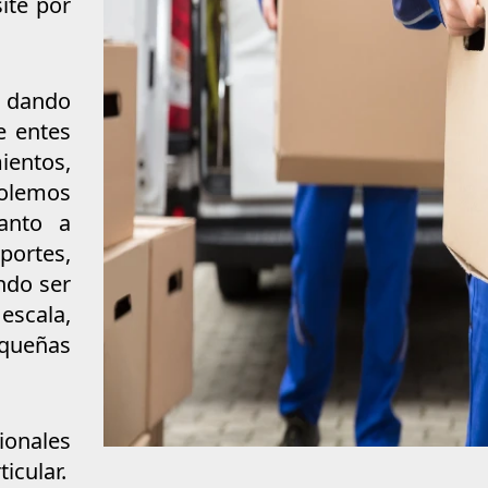
ite por
 dando
e entes
entos,
solemos
uanto a
portes,
ndo ser
scala,
equeñas
ionales
icular.