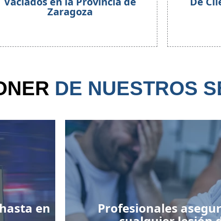
Vaciados en la Provincia de
De Cli
Zaragoza
PONER
DE NUESTROS S
 hasta en
Profesionales asegu
cualquier lesión 