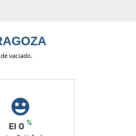
RAGOZA
de vaciado.
%
El
0