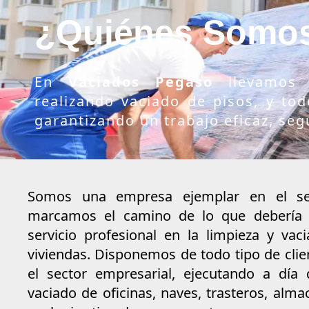
Ir
¿Quiénes Somo
al
contenido
En
Vaciados Pegaso
llevamos
realizando vaciado de pisos, y tod
garantizando un trabajo eficaz, seg
Somos una empresa ejemplar en el se
marcamos el camino de lo que debería 
servicio profesional en la limpieza y vac
viviendas. Disponemos de todo tipo de clie
el sector empresarial, ejecutando a día
vaciado de oficinas, naves, trasteros, alma