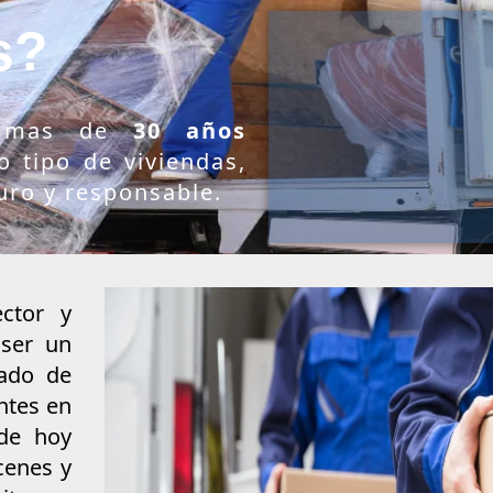
s?
 mas de
30 años
o tipo de viviendas,
uro y responsable.
ctor y
ser un
iado de
ntes en
 de hoy
cenes y