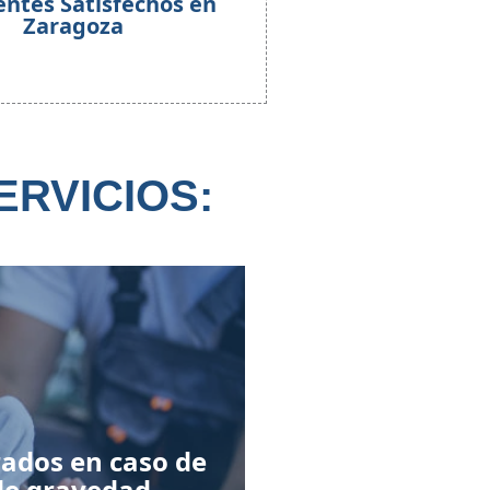
entes Satisfechos en
Zaragoza
ERVICIOS:
rados en caso de
de gravedad.