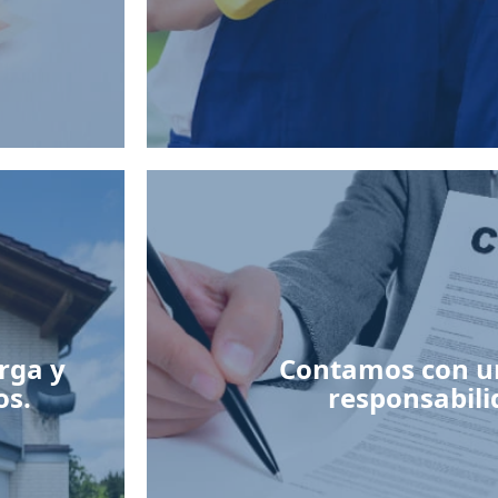
rga y
Contamos con u
os.
responsabilid