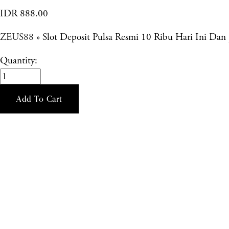
IDR 888.00
ZEUS88
» Slot Deposit Pulsa Resmi 10 Ribu Hari Ini Dan p
Quantity:
Add To Cart