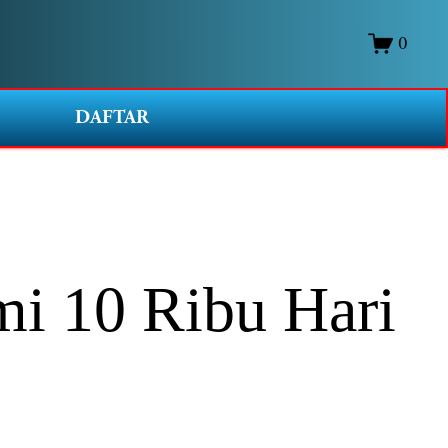
0
DAFTAR
mi 10 Ribu Hari