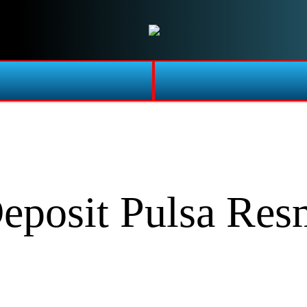
eposit Pulsa Res