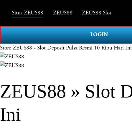
Situs ZEUS88
ZEUS88
ZEUS88 Slot
LOGIN
Store
ZEUS88 » Slot Deposit Pulsa Resmi 10 Ribu Hari Ini
ZEUS88 » Slot D
Ini