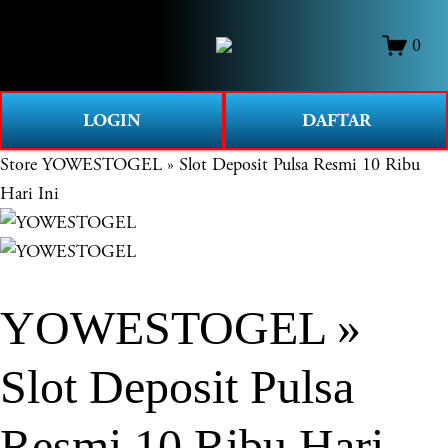
O
0
p
e
n
LOGIN
DAFTAR
M
e
Store
YOWESTOGEL » Slot Deposit Pulsa Resmi 10 Ribu
n
Hari Ini
u
YOWESTOGEL »
Slot Deposit Pulsa
Resmi 10 Ribu Hari