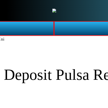
Ini
Deposit Pulsa R