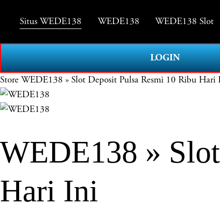
Situs WEDE138
WEDE138
WEDE138 Slot
LOGIN
Store
WEDE138 » Slot Deposit Pulsa Resmi 10 Ribu Hari 
WEDE138 » Slot 
Hari Ini