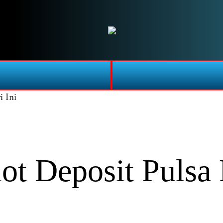
 Ini
 Deposit Pulsa 