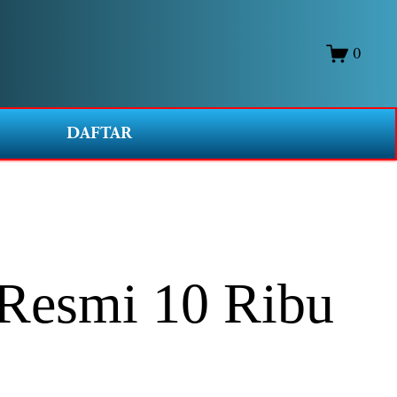
0
DAFTAR
Resmi 10 Ribu