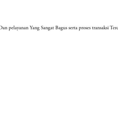
an pelayanan Yang Sangat Bagus serta proses transaksi Ter