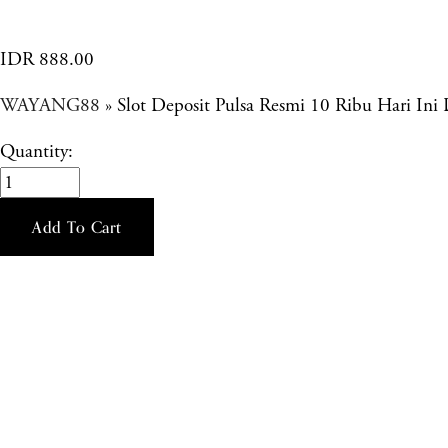
IDR 888.00
WAYANG88
» Slot Deposit Pulsa Resmi 10 Ribu Hari Ini D
Quantity:
Add To Cart