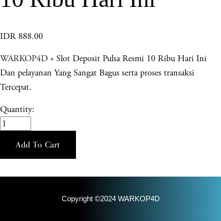
IDR 888.00
WARKOP4D
» Slot Deposit Pulsa Resmi 10 Ribu Hari Ini
Dan pelayanan Yang Sangat Bagus serta proses transaksi
Tercepat.
Quantity:
Add To Cart
Copyright ©2024 WARKOP4D