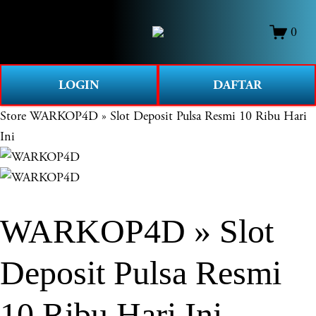
O
0
p
e
n
LOGIN
DAFTAR
M
e
Store
WARKOP4D » Slot Deposit Pulsa Resmi 10 Ribu Hari
n
Ini
u
WARKOP4D » Slot
Deposit Pulsa Resmi
10 Ribu Hari Ini