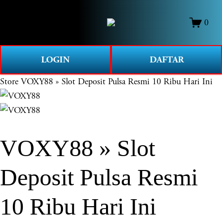
O
0
p
e
n
LOGIN
DAFTAR
M
e
Store
VOXY88 » Slot Deposit Pulsa Resmi 10 Ribu Hari Ini
n
u
VOXY88 » Slot
Deposit Pulsa Resmi
10 Ribu Hari Ini