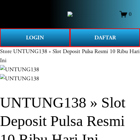
O
0
p
e
n
LOGIN
DAFTAR
M
e
Store
UNTUNG138 » Slot Deposit Pulsa Resmi 10 Ribu Hari
n
Ini
u
UNTUNG138 » Slot
Deposit Pulsa Resmi
10 Ribu Hari Ini