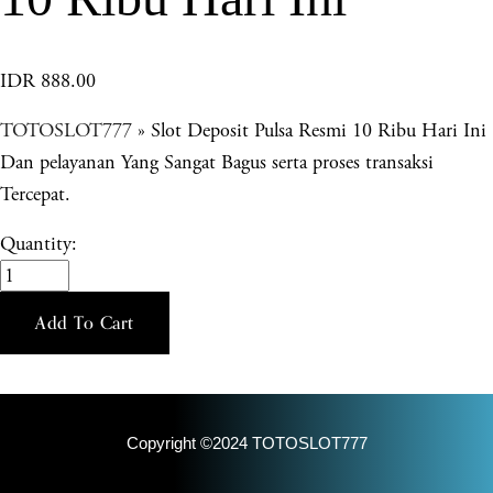
IDR 888.00
TOTOSLOT777
» Slot Deposit Pulsa Resmi 10 Ribu Hari Ini
Dan pelayanan Yang Sangat Bagus serta proses transaksi
Tercepat.
Quantity:
Add To Cart
Copyright ©2024 TOTOSLOT777