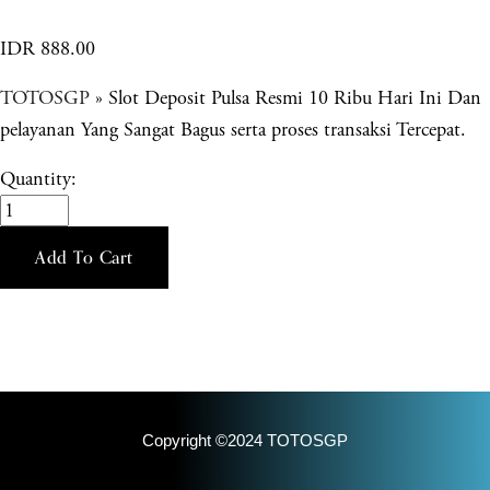
IDR 888.00
TOTOSGP
» Slot Deposit Pulsa Resmi 10 Ribu Hari Ini Dan
pelayanan Yang Sangat Bagus serta proses transaksi Tercepat.
Quantity:
Add To Cart
Copyright ©2024 TOTOSGP