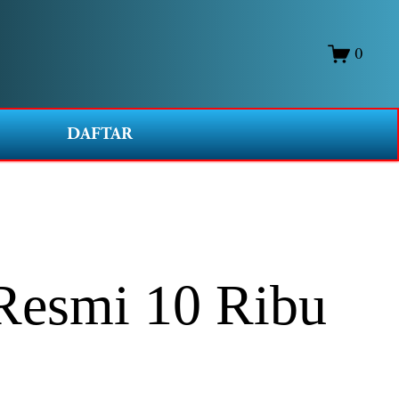
0
DAFTAR
Resmi 10 Ribu