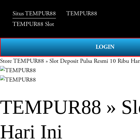
Situs TEMPUR88
TEMPUR88
TEMPUR88 Slot
LOGIN
Store
TEMPUR88 » Slot Deposit Pulsa Resmi 10 Ribu Hari
TEMPUR88 » Slot
Hari Ini