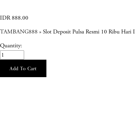
IDR 888.00
TAMBANG888
» Slot Deposit Pulsa Resmi 10 Ribu Hari I
Quantity:
Add To Cart