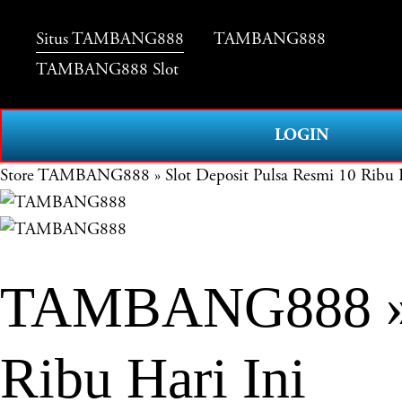
Situs TAMBANG888
TAMBANG888
TAMBANG888 Slot
LOGIN
Store
TAMBANG888 » Slot Deposit Pulsa Resmi 10 Ribu H
TAMBANG888 » S
Ribu Hari Ini