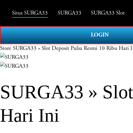
Situs SURGA33
SURGA33
SURGA33 Slot
LOGIN
Store
SURGA33 » Slot Deposit Pulsa Resmi 10 Ribu Hari I
SURGA33 » Slot 
Hari Ini