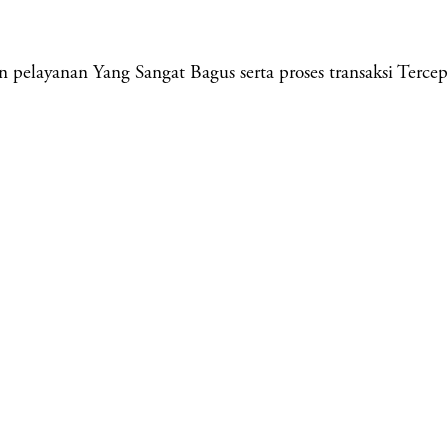
 pelayanan Yang Sangat Bagus serta proses transaksi Tercep