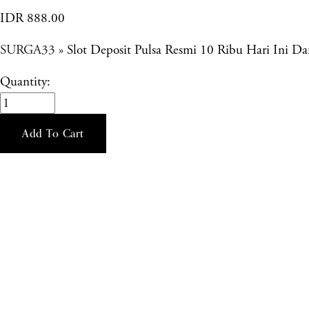
IDR 888.00
SURGA33
» Slot Deposit Pulsa Resmi 10 Ribu Hari Ini Dan
Quantity:
Add To Cart