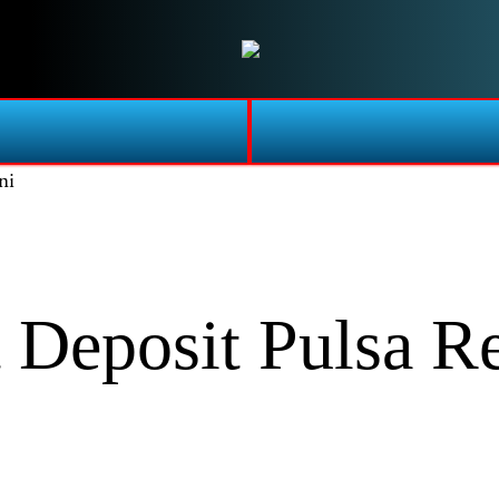
ni
Deposit Pulsa R