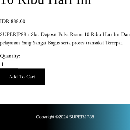
IDR 888.00
SUPERJP88
» Slot Deposit Pulsa Resmi 10 Ribu Hari Ini Dan
pelayanan Yang Sangat Bagus serta proses transaksi Tercepat.
Quantity:
Add To Cart
Copyright ©2024 SUPERJP88