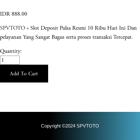
IDR 888.00
SPVTOTO
» Slot Deposit Pulsa Resmi 10 Ribu Hari Ini Dan
pelayanan Yang Sangat Bagus serta proses transaksi Tercepat.
Quantity:
Add To Cart
Copyright ©2024 SPVTOTO