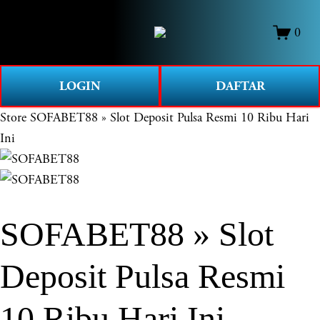
O
0
p
e
n
LOGIN
DAFTAR
M
e
Store
SOFABET88 » Slot Deposit Pulsa Resmi 10 Ribu Hari
n
Ini
u
SOFABET88 » Slot
Deposit Pulsa Resmi
10 Ribu Hari Ini