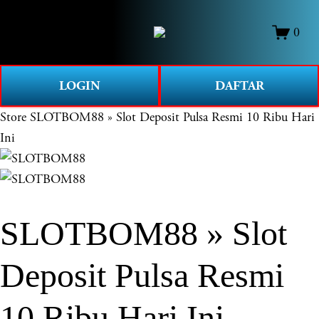
O
0
p
e
n
LOGIN
DAFTAR
M
e
Store
SLOTBOM88 » Slot Deposit Pulsa Resmi 10 Ribu Hari
n
Ini
u
SLOTBOM88 » Slot
Deposit Pulsa Resmi
10 Ribu Hari Ini