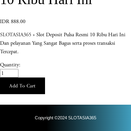
IDR 888.00
SLOTASIA365
» Slot Deposit Pulsa Resmi 10 Ribu Hari Ini
Dan pelayanan Yang Sangat Bagus serta proses transaksi
Tercepat.
Quantity:
Add To Cart
Copyright ©2024 SLOTASIA365