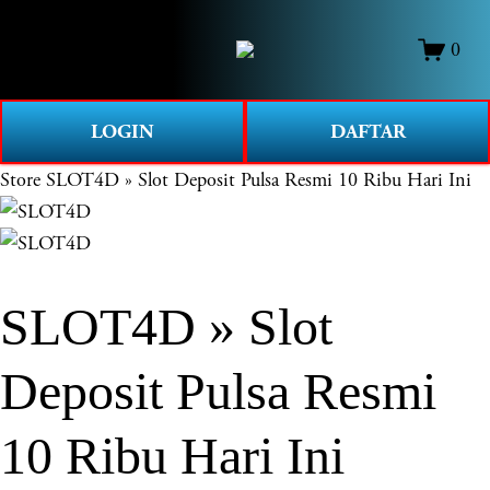
O
0
p
e
n
LOGIN
DAFTAR
M
e
Store
SLOT4D » Slot Deposit Pulsa Resmi 10 Ribu Hari Ini
n
u
SLOT4D » Slot
Deposit Pulsa Resmi
10 Ribu Hari Ini