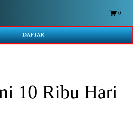
0
DAFTAR
mi 10 Ribu Hari