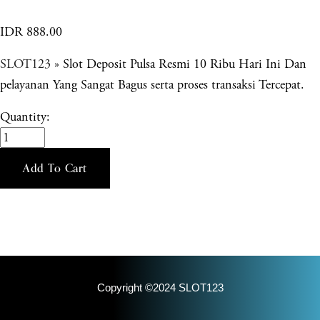
IDR 888.00
SLOT123
» Slot Deposit Pulsa Resmi 10 Ribu Hari Ini Dan
pelayanan Yang Sangat Bagus serta proses transaksi Tercepat.
Quantity:
Add To Cart
Copyright ©2024 SLOT123