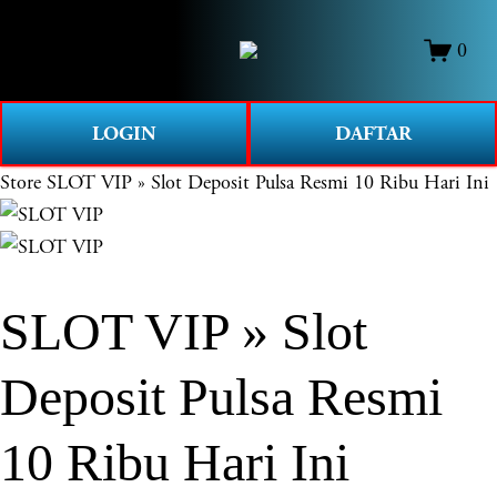
O
0
p
e
n
LOGIN
DAFTAR
M
e
Store
SLOT VIP » Slot Deposit Pulsa Resmi 10 Ribu Hari Ini
n
u
SLOT VIP » Slot
Deposit Pulsa Resmi
10 Ribu Hari Ini