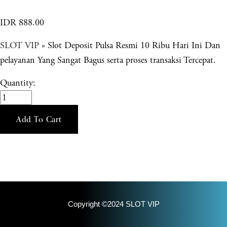
IDR 888.00
SLOT VIP
» Slot Deposit Pulsa Resmi 10 Ribu Hari Ini Dan
pelayanan Yang Sangat Bagus serta proses transaksi Tercepat.
Quantity:
Add To Cart
Copyright ©2024 SLOT VIP