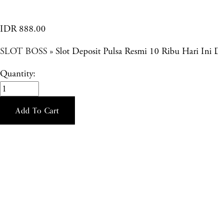
IDR 888.00
SLOT BOSS
» Slot Deposit Pulsa Resmi 10 Ribu Hari Ini D
Quantity:
Add To Cart