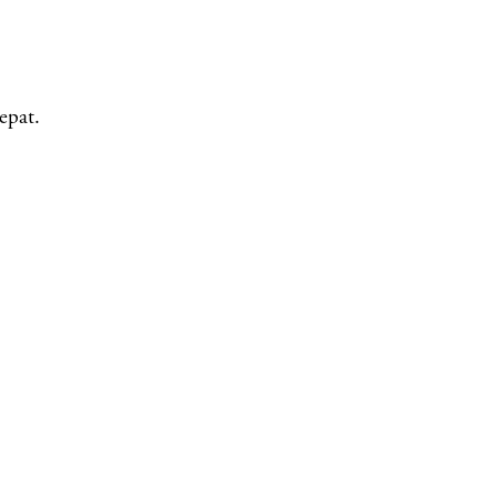
epat.