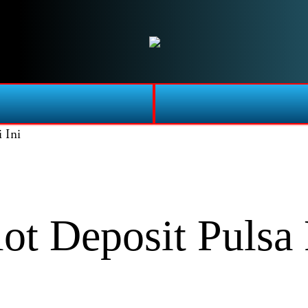
 Ini
t Deposit Pulsa