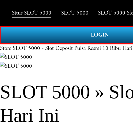
Situs SLOT 5000
SLOT 5000
SLOT 5000 Slo
LOGIN
Store
SLOT 5000 » Slot Deposit Pulsa Resmi 10 Ribu Hari
SLOT 5000 » Slo
Hari Ini