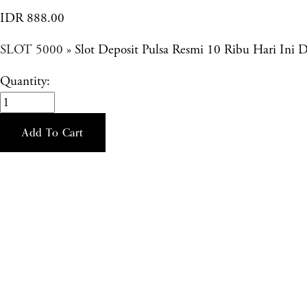
IDR 888.00
SLOT 5000
» Slot Deposit Pulsa Resmi 10 Ribu Hari Ini Da
Quantity:
Add To Cart