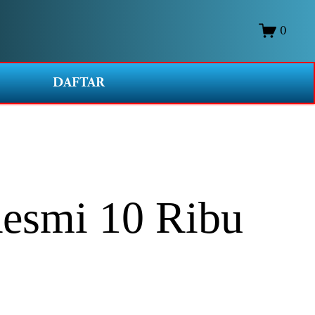
0
DAFTAR
Resmi 10 Ribu