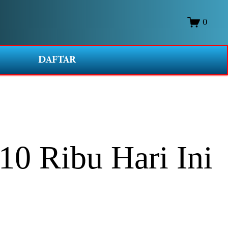
0
DAFTAR
10 Ribu Hari Ini