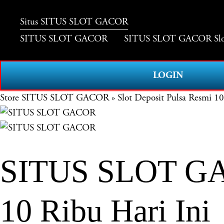
Situs SITUS SLOT GACOR
SITUS SLOT GACOR
SITUS SLOT GACOR Slo
LOGIN
Store
SITUS SLOT GACOR » Slot Deposit Pulsa Resmi 10 
SITUS SLOT GAC
10 Ribu Hari Ini