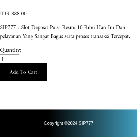
IDR 888.00
SIP777
» Slot Deposit Pulsa Resmi 10 Ribu Hari Ini Dan
pelayanan Yang Sangat Bagus serta proses transaksi Tercepat.
Quantity:
Add To Cart
Copyright ©2024 SIP777