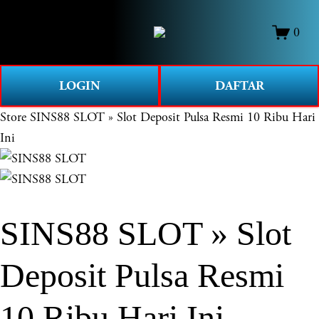
O
0
p
e
n
LOGIN
DAFTAR
M
e
Store
SINS88 SLOT » Slot Deposit Pulsa Resmi 10 Ribu Hari
n
Ini
u
SINS88 SLOT » Slot
Deposit Pulsa Resmi
10 Ribu Hari Ini