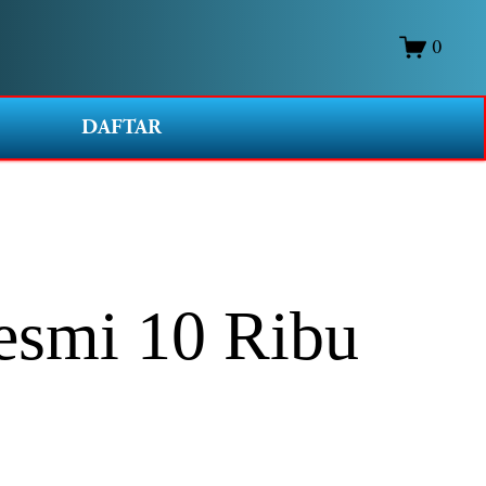
0
DAFTAR
esmi 10 Ribu