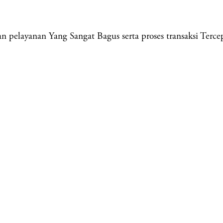
n pelayanan Yang Sangat Bagus serta proses transaksi Terce