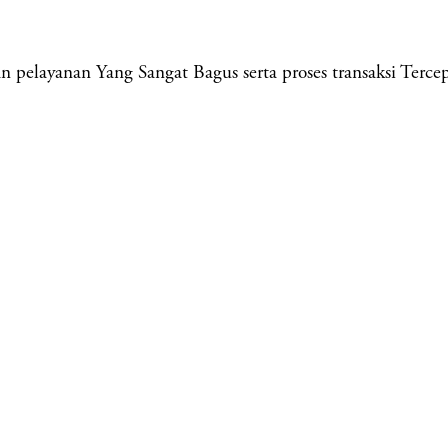
 pelayanan Yang Sangat Bagus serta proses transaksi Tercep