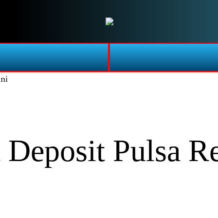
ni
Deposit Pulsa R