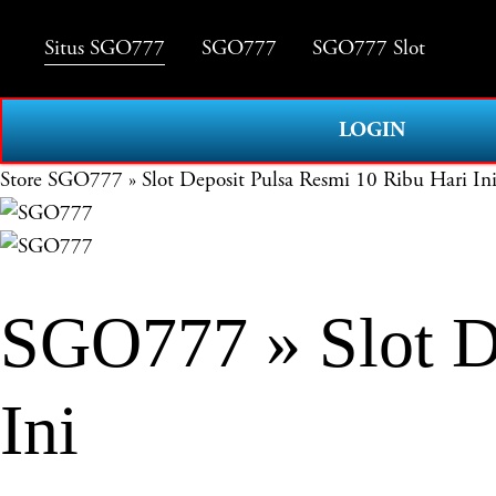
Situs SGO777
SGO777
SGO777 Slot
LOGIN
Store
SGO777 » Slot Deposit Pulsa Resmi 10 Ribu Hari In
SGO777 » Slot D
Ini