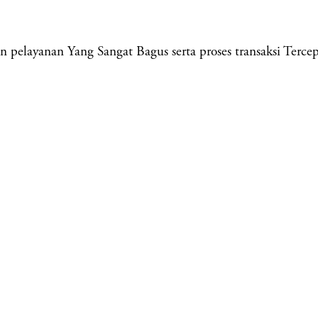
 pelayanan Yang Sangat Bagus serta proses transaksi Tercep