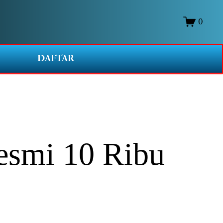
0
DAFTAR
esmi 10 Ribu