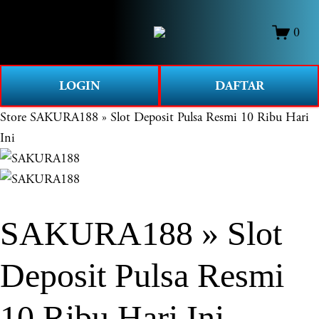
O
0
p
e
n
LOGIN
DAFTAR
M
e
Store
SAKURA188 » Slot Deposit Pulsa Resmi 10 Ribu Hari
n
Ini
u
SAKURA188 » Slot
Deposit Pulsa Resmi
10 Ribu Hari Ini