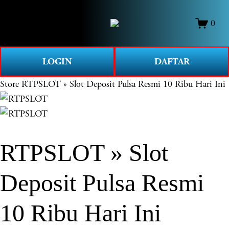
O
0
p
e
n
LOGIN
DAFTAR
M
e
Store
RTPSLOT » Slot Deposit Pulsa Resmi 10 Ribu Hari Ini
n
u
RTPSLOT » Slot
Deposit Pulsa Resmi
10 Ribu Hari Ini