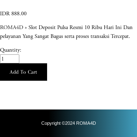
IDR 888.00
ROMA4D
» Slot Deposit Pulsa Resmi 10 Ribu Hari Ini Dan
pelayanan Yang Sangat Bagus serta proses transaksi Tercepat.
Quantity:
Add To Cart
Copyright ©2024 ROMA4D