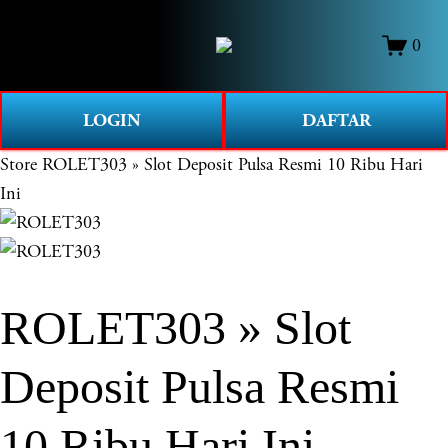
O
0
p
e
n
LOGIN
DAFTAR
M
e
Store
ROLET303 » Slot Deposit Pulsa Resmi 10 Ribu Hari
n
Ini
u
ROLET303 » Slot
Deposit Pulsa Resmi
10 Ribu Hari Ini