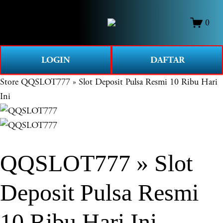
O
0
p
e
n
LOGIN
DAFTAR
M
e
Store
QQSLOT777 » Slot Deposit Pulsa Resmi 10 Ribu Hari
n
Ini
u
QQSLOT777 » Slot
Deposit Pulsa Resmi
10 Ribu Hari Ini