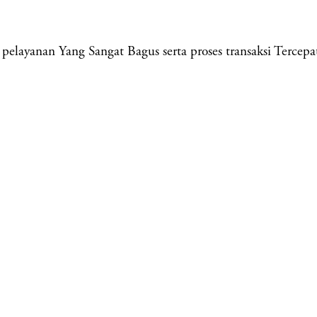
pelayanan Yang Sangat Bagus serta proses transaksi Tercepa