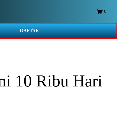
0
DAFTAR
i 10 Ribu Hari