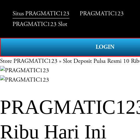
Situs PRAGMATIC123
PRAGMATIC123
PRAGMATIC123 Slot
LOGIN
Store
PRAGMATIC123 » Slot Deposit Pulsa Resmi 10 Ribu
PRAGMATIC123 »
Ribu Hari Ini