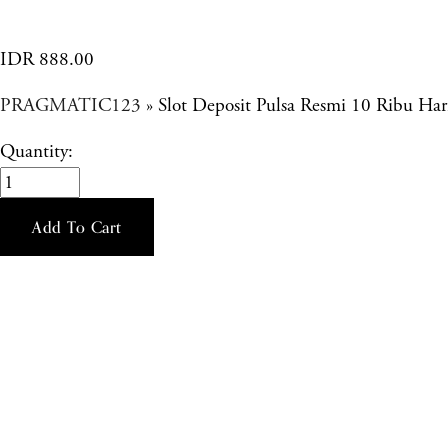
IDR 888.00
PRAGMATIC123
» Slot Deposit Pulsa Resmi 10 Ribu Hari
Quantity:
Add To Cart