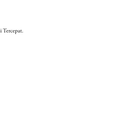
i Tercepat.