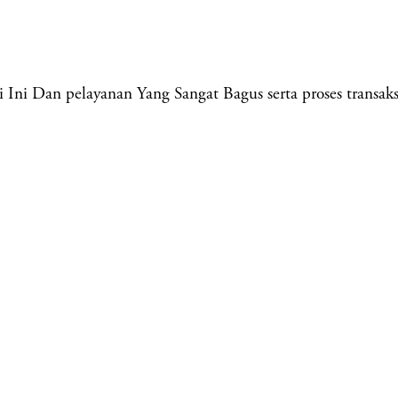
 Ini Dan pelayanan Yang Sangat Bagus serta proses transaks