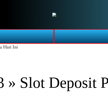
 Hari Ini
 Slot Deposit P