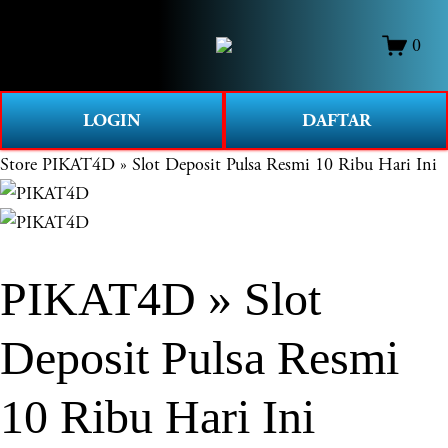
O
0
p
e
n
LOGIN
DAFTAR
M
e
Store
PIKAT4D » Slot Deposit Pulsa Resmi 10 Ribu Hari Ini
n
u
PIKAT4D » Slot
Deposit Pulsa Resmi
10 Ribu Hari Ini