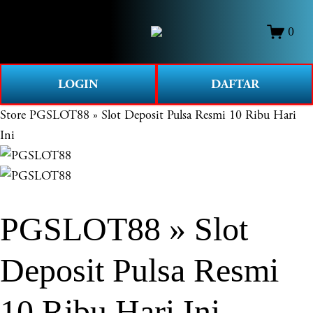
O
0
p
e
n
LOGIN
DAFTAR
M
e
Store
PGSLOT88 » Slot Deposit Pulsa Resmi 10 Ribu Hari
n
Ini
u
PGSLOT88 » Slot
Deposit Pulsa Resmi
10 Ribu Hari Ini