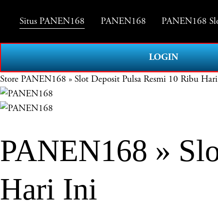
Situs PANEN168
PANEN168
PANEN168 Sl
LOGIN
Store
PANEN168 » Slot Deposit Pulsa Resmi 10 Ribu Hari
PANEN168 » Slot
Hari Ini