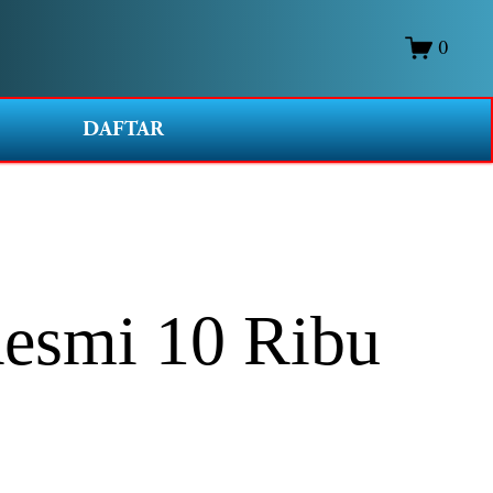
0
DAFTAR
esmi 10 Ribu