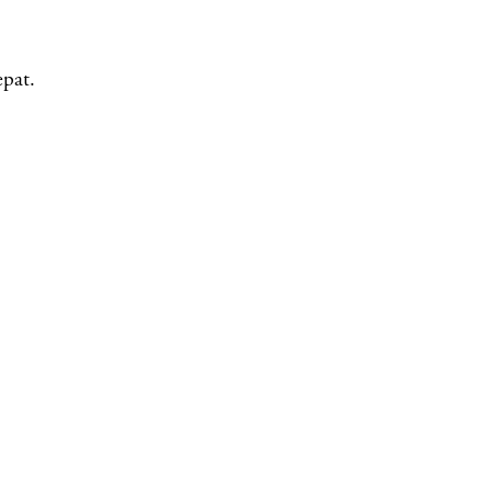
epat.