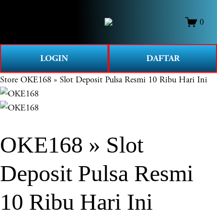
O
0
p
e
n
LOGIN
DAFTAR
M
e
Store
OKE168 » Slot Deposit Pulsa Resmi 10 Ribu Hari Ini
n
u
OKE168 » Slot
Deposit Pulsa Resmi
10 Ribu Hari Ini