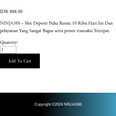
IDR 888.00
NINJA388
» Slot Deposit Pulsa Resmi 10 Ribu Hari Ini Dan
pelayanan Yang Sangat Bagus serta proses transaksi Tercepat.
Quantity:
Add To Cart
Copyright ©2024 NINJA388