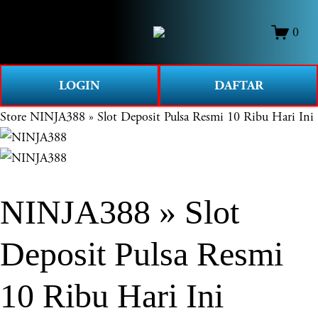
O
0
p
e
n
LOGIN
DAFTAR
M
e
Store
NINJA388 » Slot Deposit Pulsa Resmi 10 Ribu Hari Ini
n
u
NINJA388 » Slot
Deposit Pulsa Resmi
10 Ribu Hari Ini