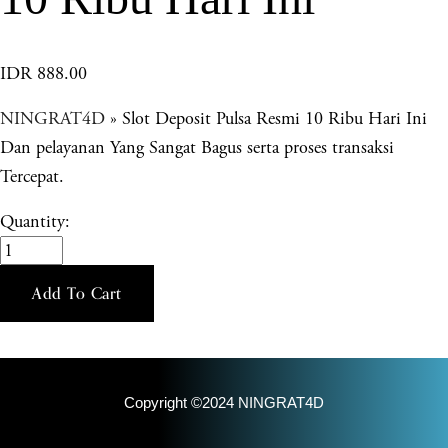
IDR 888.00
NINGRAT4D
» Slot Deposit Pulsa Resmi 10 Ribu Hari Ini
Dan pelayanan Yang Sangat Bagus serta proses transaksi
Tercepat.
Quantity:
Add To Cart
Copyright ©2024 NINGRAT4D