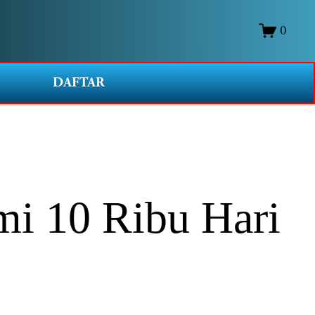
0
DAFTAR
mi 10 Ribu Hari