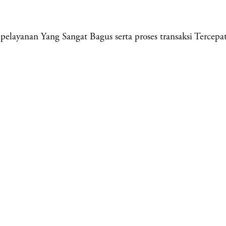
elayanan Yang Sangat Bagus serta proses transaksi Tercepat