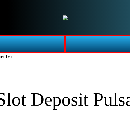
i Ini
t Deposit Pulsa