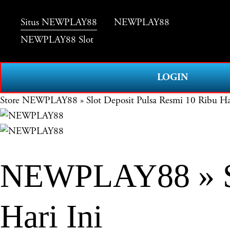
Situs NEWPLAY88
NEWPLAY88
NEWPLAY88 Slot
LOGIN
Store
NEWPLAY88 » Slot Deposit Pulsa Resmi 10 Ribu Har
NEWPLAY88 » Slo
Hari Ini