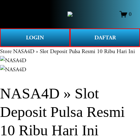
O
0
p
e
n
LOGIN
DAFTAR
M
e
Store
NASA4D » Slot Deposit Pulsa Resmi 10 Ribu Hari Ini
n
u
NASA4D » Slot
Deposit Pulsa Resmi
10 Ribu Hari Ini